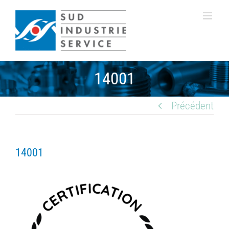
Passer
au
contenu
14001
Précédent
14001