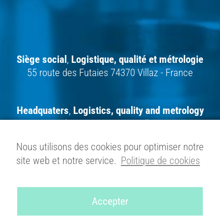
Siège social
,
Logistique,
qualité et métrologie
55 route des Futaies 74370 Villaz - France
Headquaters
,
Logistics, quality and metrology
55 route des Futaies 74370 Villaz - France
Nous utilisons des cookies pour optimiser notre
site web et notre service.
Politique de cookies
Gesellschaftssitz
,
Logistik,
Qualitätssicherung und Messtechnik
55 route
des Futaies 74370 Villaz - Frankreich
Accepter