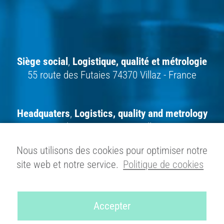
Siège social
,
Logistique,
qualité et métrologie
55 route des Futaies 74370 Villaz - France
Headquaters
,
Logistics, quality and metrology
55 route des Futaies 74370 Villaz - France
Nous utilisons des cookies pour optimiser notre
site web et notre service.
Politique de cookies
Gesellschaftssitz
,
Logistik,
Qualitätssicherung und Messtechnik
55 route
des Futaies 74370 Villaz - Frankreich
Accepter