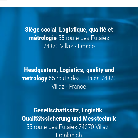
Siège social
,
Logistique,
qualité et
métrologie
55 route des Futaies
74370 Villaz - France
Headquaters
,
Logistics, quality and
metrology
55 route des Futaies 74370
Villaz - France
Gesellschaftssitz
,
Logistik,
Qualitätssicherung und Messtechnik
55 route des Futaies 74370 Villaz -
Frankreich