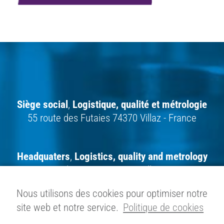
Siège social
,
Logistique,
qualité et métrologie
55 route des Futaies 74370 Villaz - France
Headquaters
,
Logistics, quality and metrology
55 route des Futaies 74370 Villaz - France
Nous utilisons des cookies pour optimiser notre
site web et notre service.
Politique de cookies
Gesellschaftssitz
,
Logistik,
Qualitätssicherung und Messtechnik
55 route