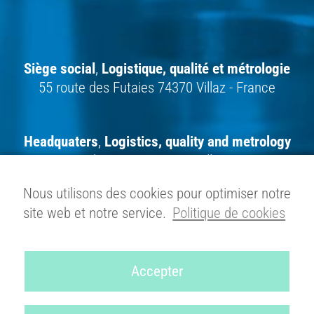
Siège social
,
Logistique,
qualité et métrologie
55 route des Futaies 74370 Villaz - France
Headquaters
,
Logistics, quality and metrology
55 route des Futaies 74370 Villaz - France
Nous utilisons des cookies pour optimiser notre
site web et notre service.
Politique de cookies
Gesellschaftssitz
,
Logistik,
Qualitätssicherung und Messtechnik
55 route
des Futaies 74370 Villaz - Frankreich
Accepter
Pour nous contacter